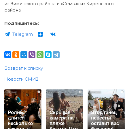
из Зиминского района и «Семья» из Киренского
района.
Подпишитесь:
Telegram
Возврат к списку
Новости СМИ2
i
i
i
Ролик
Скрытая
Этот танец
длится
камера на
невесты
несколько
пляже
оставит вас
секунд, а
Крыма: Что
без слов!