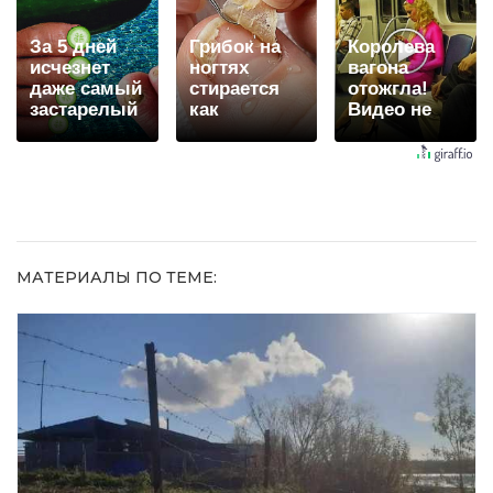
За 5 дней
Грибок на
Королева
исчезнет
ногтях
вагона
даже самый
стирается
отожгла!
застарелый
как
Видео не
грибок: вот
ластиком!
оставит
хитрость
Простой
равнодушным
домашний
метод
МАТЕРИАЛЫ ПО ТЕМЕ: