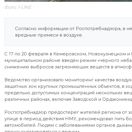
Фото: 1-LINE
Согласно информации от Роспотребнадзора, в н
вредные примеси в воздухе.
С 17 по 20 февраля в Кемеровском, Новокузнецком и
муниципальном районе введён режим «чёрного неба»
снижению выбросов загрязняющих веществ в атмосфе
Ведомство организовало мониторинг качества воздуха
защитных зон крупных промышленных объектов, в х
предельно допустимых концентраций нескольких вещес
различных районах, включая Заводской и Орджоники
Роспотребнадзор предостерег жителей региона от з
улице в период действия НМУ, рекомендовал пить бо
автомобилей. Людям с заболеваниями органов дыхани
проконсультироваться с врачом.