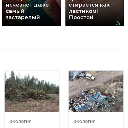
исчезнет даже
стирается как
самый
ластиком!
застарелый
Простой
грибок: вот
домашний метод
хитрость
ЭКОЛОГИЯ
ЭКОЛОГИЯ