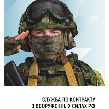
Ролик из Омска:
невесты оставит
вы будете
вас без слов!
смеяться долго
Пересмотрела 10
раз