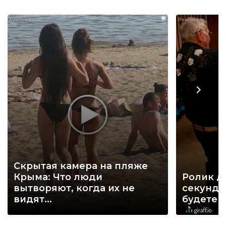
i
Скрытая камера на пляже
Крыма: Что люди
Ролик д
вытворяют, когда их не
секунд, 
видят...
будете 