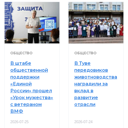
ОБЩЕСТВО
ОБЩЕСТВО
В штабе
В Туве
общественной
передовиков
поддержки
животноводства
«Единой
наградили за
России» прошел
вклад в
«Урок мужества»
развитие
с ветераном
отрасли
ВМФ
2026-07-25
2026-07-24