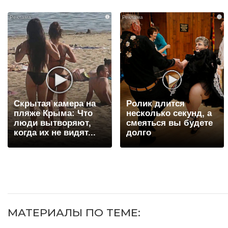
i
i
Скрытая камера на
Ролик длится
пляже Крыма: Что
несколько секунд, а
люди вытворяют,
смеяться вы будете
когда их не видят...
долго
МАТЕРИАЛЫ ПО ТЕМЕ: