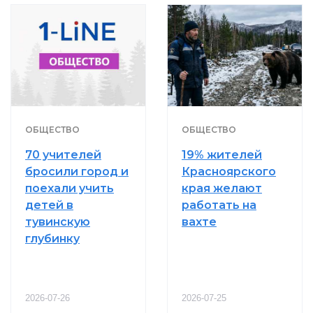
ОБЩЕСТВО
ОБЩЕСТВО
70 учителей
19% жителей
бросили город и
Красноярского
поехали учить
края желают
детей в
работать на
тувинскую
вахте
глубинку
2026-07-26
2026-07-25