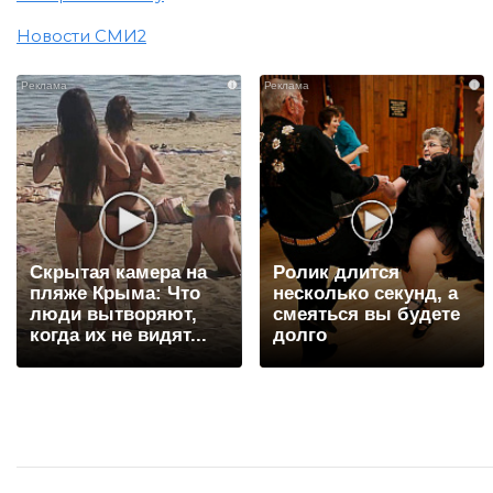
Новости СМИ2
i
i
Скрытая камера на
Ролик длится
пляже Крыма: Что
несколько секунд, а
люди вытворяют,
смеяться вы будете
когда их не видят...
долго