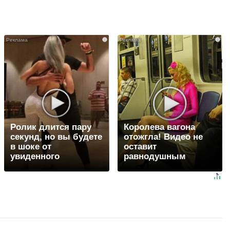
i
i
Ролик длится пару
Королева вагона
секунд, но вы будете
отожгла! Видео не
в шоке от
оставит
увиденного
равнодушным