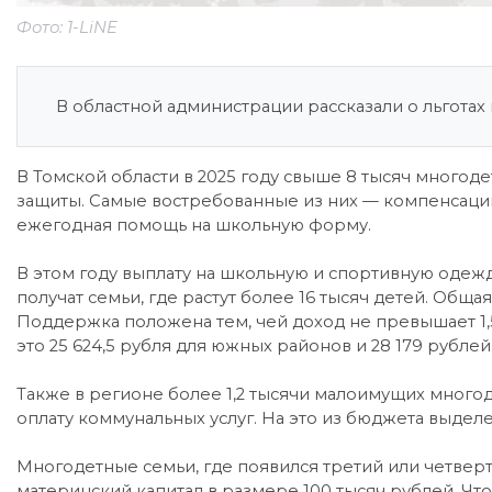
Фото: 1-LiNE
В областной администрации рассказали о льгота
В Томской области в 2025 году свыше 8 тысяч многод
защиты. Самые востребованные из них — компенсации 
ежегодная помощь на школьную форму.
В этом году выплату на школьную и спортивную одежд
получат семьи, где растут более 16 тысяч детей. Обща
Поддержка положена тем, чей доход не превышает 1,
это 25 624,5 рубля для южных районов и 28 179 рубле
Также в регионе более 1,2 тысячи малоимущих много
оплату коммунальных услуг. На это из бюджета выделе
Многодетные семьи, где появился третий или четвер
материнский капитал в размере 100 тысяч рублей. Что