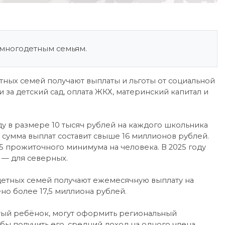
х многодетным семьям.
етных семей получают выплаты и льготы от социальной
за детский сад, оплата ЖКХ, материнский капитал и
у в размере 10 тысяч рублей на каждого школьника
я сумма выплат составит свыше 16 миллионов рублей.
5 прожиточного минимума на человека. В 2025 году
й — для северных.
детных семей получают ежемесячную выплату на
но более 17,5 миллиона рублей.
тый ребёнок, могут оформить региональный
бы получить его, средний доход на одного члена