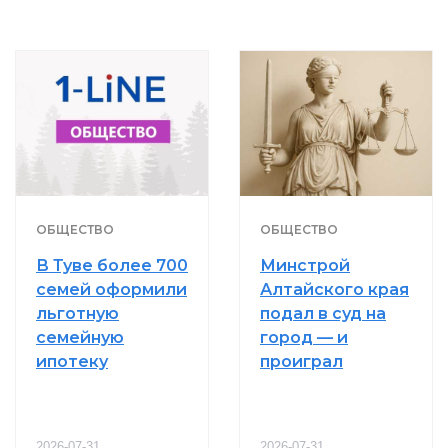
ОБЩЕСТВО
ОБЩЕСТВО
В Туве более 700
Минстрой
семей оформили
Алтайского края
льготную
подал в суд на
семейную
город — и
ипотеку
проиграл
2026-07-31
2026-07-31