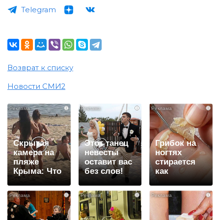
Telegram
Возврат к списку
Новости СМИ2
i
i
i
Скрытая
Этот танец
Грибок на
камера на
невесты
ногтях
пляже
оставит вас
стирается
Крыма: Что
без слов!
как
люди
Пересмотрела
ластиком!
вытворяют,
10 раз
Простой
i
i
i
когда их не
домашний
видят...
метод