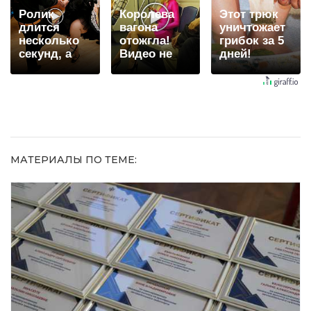
Ролик
Королева
Этот трюк
длится
вагона
уничтожает
несколько
отожгла!
грибок за 5
секунд, а
Видео не
дней!
смеяться
оставит
вы будете
равнодушным
долго
МАТЕРИАЛЫ ПО ТЕМЕ: