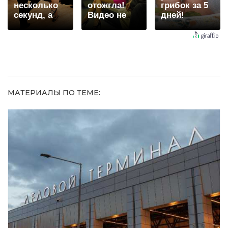
несколько
отожгла!
грибок за 5
секунд, а
Видео не
дней!
смеяться
оставит
вы будете
равнодушным
долго
МАТЕРИАЛЫ ПО ТЕМЕ: