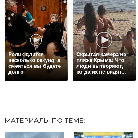
i
i
Ролик длится
Скрытая камера на
несколько секунд, а
пляже Крыма: Что
смеяться вы будете
люди вытворяют,
долго
когда их не видят...
МАТЕРИАЛЫ ПО ТЕМЕ: