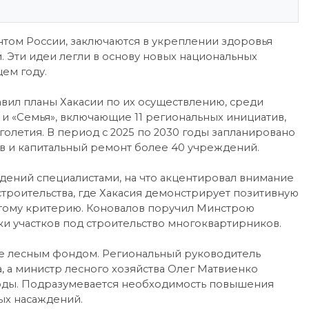
ом России, заключаются в укреплении здоровья
. Эти идеи легли в основу новых национальных
ем году.
вил планы Хакасии по их осуществлению, среди
и «Семья», включающие 11 региональных инициатив,
голетия. В период с 2025 по 2030 годы запланировано
в и капитальный ремонт более 40 учреждений.
дений специалистами, на что акцентировал внимание
троительства, где Хакасия демонстрирует позитивную
 этому критерию. Коновалов поручил Минстрою
ки участков под строительство многоквартирников.
ие лесным фондом. Региональный руководитель
, а министр лесного хозяйства Олег Матвиенко
годы. Подразумевается необходимость повышения
ых насаждений.