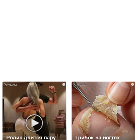
i
i
Ролик длится пару
Грибок на ногтях