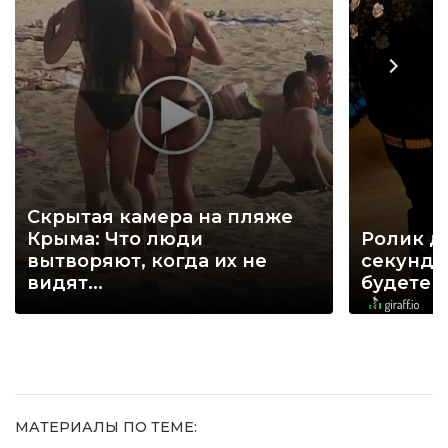
Скрытая камера на пляже
Крыма: Что люди
Ролик д
вытворяют, когда их не
секунд, 
видят...
будете 
МАТЕРИАЛЫ ПО ТЕМЕ: