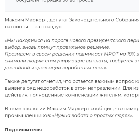
обсудили порядка 30 вопросов.
Максим Маркерт, депутат Законодательного Собрани
патриоты — за правду»:
«Мы находимся на пороге нового президентского пери
выбор, вновь примут правильное решение.
Президент в своем решении поднимает МРОТ на 18% в 
снимали людям стимулирующие выплаты, требуется это
достойной индексации заработных плат»
.
Также депутат отметил, что остается важным вопрос 
выявила ряд недоработок в этом направлении. Для 
действия, полноценные компенсации жителям, которы
В теме экологии Максим Маркерт сообщил, что наме
промышленников:
«Нужна забота о простых людях»
.
Подпишитесь: