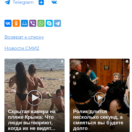
Telegram
Возврат к списку
Новости СМИ2
i
i
Скрытая камера на
Ролик длится
пляже Крыма: Что
несколько секунд, а
люди вытворяют,
смеяться вы будете
когда их не видят...
долго