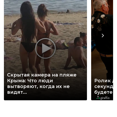
Скрытая камера на пляже
Крыма: Что люди
Ролик д
вытворяют, когда их не
секунд, 
видят...
будете 