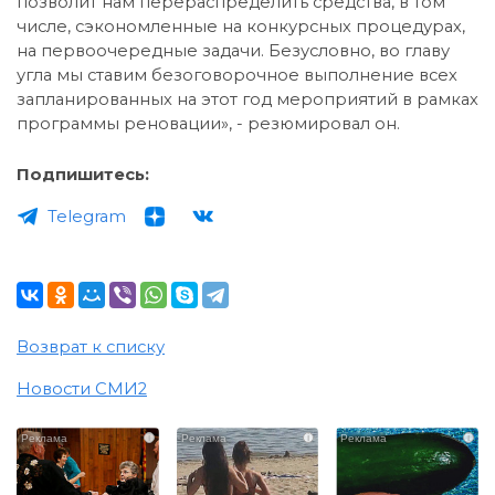
позволит нам перераспределить средства, в том
числе, сэкономленные на конкурсных процедурах,
на первоочередные задачи. Безусловно, во главу
угла мы ставим безоговорочное выполнение всех
запланированных на этот год мероприятий в рамках
программы реновации», - резюмировал он.
Подпишитесь:
Telegram
Возврат к списку
Новости СМИ2
i
i
i