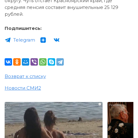
округу. Чуть отстаёт Красноярский край, где
средняя пенсия составит внушительные 25 129
рублей.
Подпишитесь:
Telegram
Возврат к списку
Новости СМИ2
i