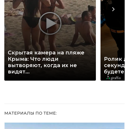
Скрытая камера на пляже
Крыма: Что люди
Ролик д
вытворяют, когда их не
секунд, 
видят...
будете 
МАТЕРИАЛЫ ПО ТЕМЕ: