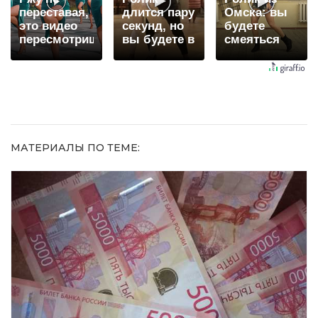
переставая,
длится пару
Омска: вы
это видео
секунд, но
будете
пересмотришь
вы будете в
смеяться
не раз
шоке от
долго
увиденного
МАТЕРИАЛЫ ПО ТЕМЕ: