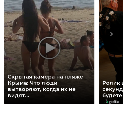
Скрытая камера на пляже
Крыма: Что люди
Ролик д
вытворяют, когда их не
секунд, 
видят...
будете 