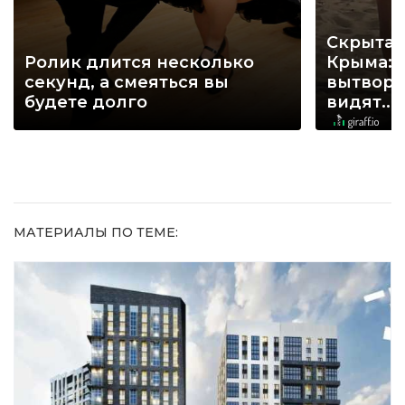
Скрытая
Ролик длится несколько
Крыма: 
секунд, а смеяться вы
вытворя
будете долго
видят...
МАТЕРИАЛЫ ПО ТЕМЕ: