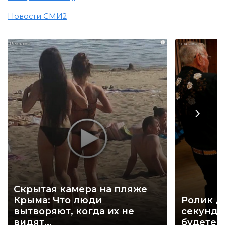
Новости СМИ2
i
Скрытая камера на пляже
Крыма: Что люди
Ролик д
вытворяют, когда их не
секунд, 
видят...
будете 