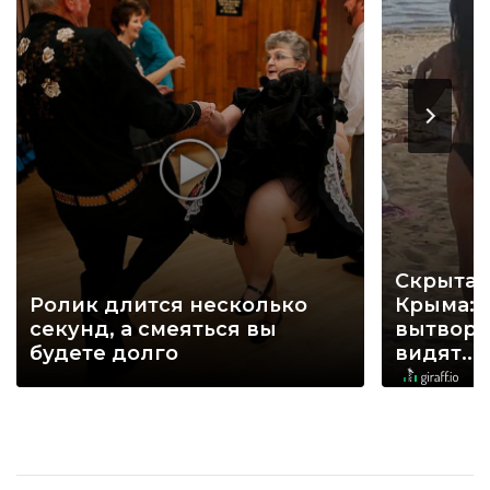
Скрытая
Ролик длится несколько
Крыма: 
секунд, а смеяться вы
вытворя
будете долго
видят...