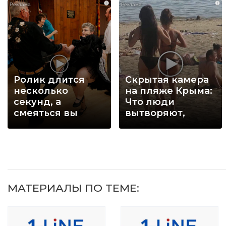
i
i
Ролик длится
Скрытая камера
несколько
на пляже Крыма:
секунд, а
Что люди
смеяться вы
вытворяют,
будете долго
когда их не
видят...
МАТЕРИАЛЫ ПО ТЕМЕ: