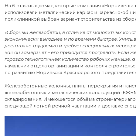
На 6-этажных домах, которые компания «Норникель» п
использовали металлический каркас и каркасно-обшив
поликлиникой выбран вариант строительства из сбо
«Сборный железобетон, в отличие от монолитных конст
экономически выгоднее и по времени быстрее. Учиты
достаточно трудоёмко и требует специальных мероприя
как он замерзнет – его приходится прогревать. Если
гораздо технологичнее: количество рабочих меньше, а
начальник отдела организации и контроля строитель
по развитию Норильска Красноярского представител
Железобетонные колонны, плиты перекрытия и пане
железобетонных и металлических конструкций (КЖБМК
складирования. Имеющегося объёма стройматериалов х
следующей летней речной навигации и доставке сле