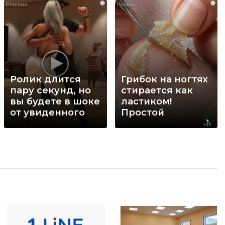
i
i
Ролик длится
Грибок на ногтях
пару секунд, но
стирается как
вы будете в шоке
ластиком!
от увиденного
Простой
домашний метод