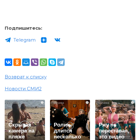
Подпишитесь:
Telegram
Возврат к списку
Новости СМИ2
i
i
i
Скрытая
Ролик
Ржу не
камера на
длится
переставая,
пляже
несколько
это видео