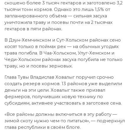
скошено более 3 тысяч гектаров и заготовлено 3,2
тысячи тонн кормов. Однако это лишь 1,5% от
запланированного объёма — сильная засуха
уничтожила траву и посевы почти на 2 тысячах
гектаров в пяти районах.
В Дзун-Хемчикском и Сут-Хольском районах сено
косят только в поймах рек — на обычных угодьях
трава погибла. В Чаа-Хольском, Улуг-Хемском и
Чеди-Хольском районах засуха погубила не только
траву, но и посевы зерновых.
Глава Тувы Владислав Ховалыг поручил срочно
создать резерв кормов. 13 районов уже выделили
деньги на эти цели. Ховалыг также призвал
фермеров, получивших новую технику по
субсидиям, активнее участвовать в заготовке сена.
«Все районы должны включиться в эту работу —
зимой скоту нужно чем-то питаться», — подчеркнул
глава республики в своём блоге.