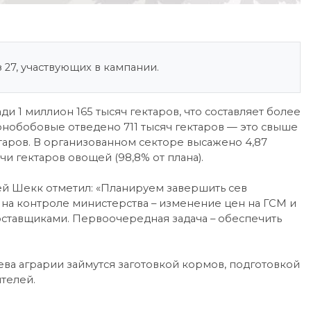
27, участвующих в кампании.
 1 миллион 165 тысяч гектаров, что составляет более
рнобобовые отведено 711 тысяч гектаров — это свыше
ктаров. В организованном секторе высажено 4,87
ячи гектаров овощей (98,8% от плана).
гей Шекк отметил: «Планируем завершить сев
 на контроле министерства – изменение цен на ГСМ и
оставщиками. Первоочередная задача – обеспечить
а аграрии займутся заготовкой кормов, подготовкой
ителей.