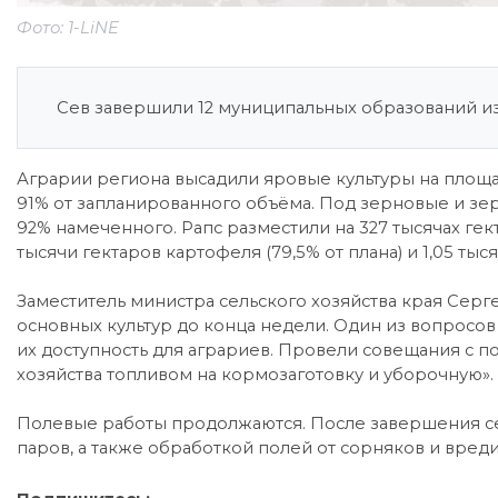
Фото: 1-LiNE
Сев завершили 12 муниципальных образований из 
Аграрии региона высадили яровые культуры на площади
91% от запланированного объёма. Под зерновые и зе
92% намеченного. Рапс разместили на 327 тысячах ге
тысячи гектаров картофеля (79,5% от плана) и 1,05 тыс
Заместитель министра сельского хозяйства края Сер
основных культур до конца недели. Один из вопросов
их доступность для аграриев. Провели совещания с п
хозяйства топливом на кормозаготовку и уборочную».
Полевые работы продолжаются. После завершения сев
паров, а также обработкой полей от сорняков и вред