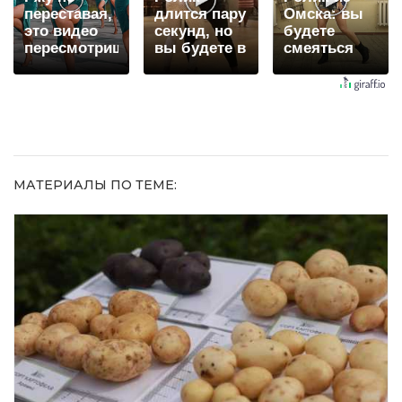
переставая,
длится пару
Омска: вы
это видео
секунд, но
будете
пересмотришь
вы будете в
смеяться
не раз
шоке от
долго
увиденного
МАТЕРИАЛЫ ПО ТЕМЕ: