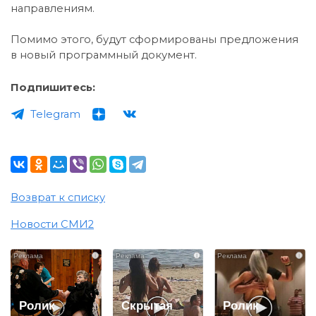
направлениям.
Помимо этого, будут сформированы предложения
в новый программный документ.
Подпишитесь:
Telegram
Возврат к списку
Новости СМИ2
i
i
i
Ролик
Скрытая
Ролик