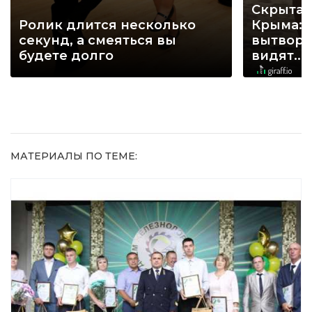
Скрытая
Ролик длится несколько
Крыма: 
секунд, а смеяться вы
вытворя
будете долго
видят...
МАТЕРИАЛЫ ПО ТЕМЕ: