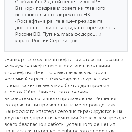
С юбилейной датой нефтяников «РН-
Ванкор» поздравил советник главного
исполнительного директора НК
«Роснефть» в ранге вице-президента,
доверенное лицо кандидата в президенты
России В.В. Путина, глава федерации
карате России Сергей Цой.
«Ванкор – это флагман нефтяной отрасли России и
жемчужина нефтегазовых активов компании
«Роснефть». Именно с вас началась история
нефтяной отрасли Красноярского края и уже
гремит слава на весь мир благодаря проекту
«Восток Ойл». Ванкор – это синоним
высокотехнологичного производства. Решения,
которые были применены на месторождениях
Ванкорского кластера сегодня тиражируются и на
другие предприятия компании. Желаю вам прежде
всего безопасной работы, успешного решения
новых задач и крепкого сибирского здоровья», –