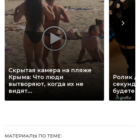
Скрытая камера на пляже
Крыма: Что люди
Ролик д
вытворяют, когда их не
секунд, 
видят...
будете 
МАТЕРИАЛЫ ПО ТЕМЕ: