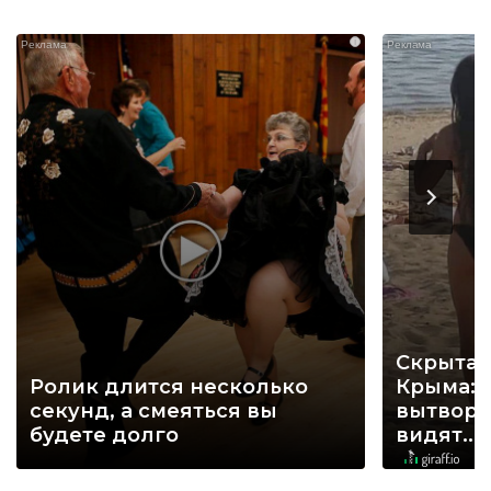
i
Скрытая
Ролик длится несколько
Крыма: 
секунд, а смеяться вы
вытворя
будете долго
видят...