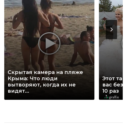
Скрытая камера на пляже
Крыма: Что люди
Этот тан
вытворяют, когда их не
вас без
видят...
10 раз