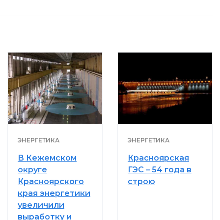
ЭНЕРГЕТИКА
ЭНЕРГЕТИКА
В Кежемском
Красноярская
округе
ГЭС – 54 года в
Красноярского
строю
края энергетики
увеличили
выработку и