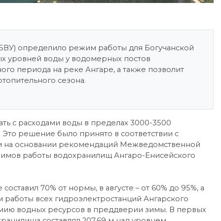
БВУ) определило режим работы для Богучанской
х уровней воды у водомерных постов
ного периода на реке Ангаре, а также позволит
топительного сезона.
ть с расходами воды в пределах 3000-3500
е. Это решение было принято в соответствии с
в и на основании рекомендаций Межведомственной
имов работы водохранилищ Ангаро-Енисейского
оставил 70% от нормы, в августе – от 60% до 95%, а
им работы всех гидроэлектростанций Ангарского
номию водных ресурсов в преддверии зимы. В первых
ранилища составлял 207,69 м над уровнем