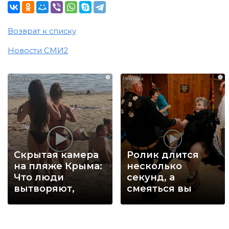
Возврат к списку
Новости СМИ2
i
i
Скрытая камера
Ролик длится
на пляже Крыма:
несколько
Что люди
секунд, а
вытворяют,
смеяться вы
когда их не
будете долго
видят...