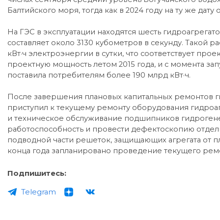
Балтийского моря, тогда как в 2024 году на ту же дату о
На ГЭС в эксплуатации находятся шесть гидроагрегато
составляет около 3130 кубометров в секунду. Такой р
кВт·ч электроэнергии в сутки, что соответствует про
проектную мощность летом 2015 года, и с момента запу
поставила потребителям более 190 млрд кВт·ч.
После завершения плановых капитальных ремонтов г
приступил к текущему ремонту оборудования гидроаг
и техническое обслуживание подшипников гидрогене
работоспособность и провести дефектоскопию отдел
подводной части решеток, защищающих агрегата от п
конца года запланировано проведение текущего ремо
Подпишитесь:
Telegram