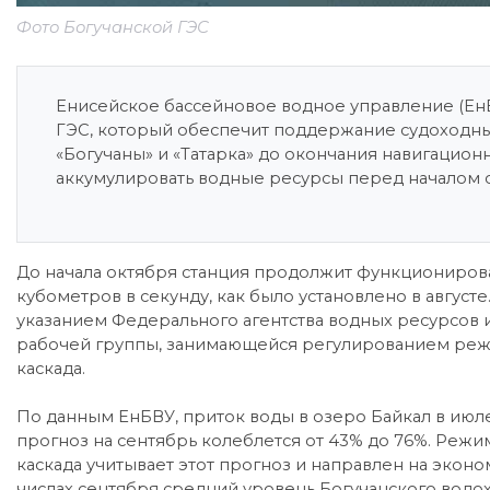
Фото Богучанской ГЭС
Енисейское бассейновое водное управление (Ен
ГЭС, который обеспечит поддержание судоходны
«Богучаны» и «Татарка» до окончания навигацион
аккумулировать водные ресурсы перед началом о
До начала октября станция продолжит функционирова
кубометров в секунду, как было установлено в август
указанием Федерального агентства водных ресурсо
рабочей группы, занимающейся регулированием реж
каскада.
По данным ЕнБВУ, приток воды в озеро Байкал в июле с
прогноз на сентябрь колеблется от 43% до 76%. Реж
каскада учитывает этот прогноз и направлен на эко
числах сентября средний уровень Богучанского водох