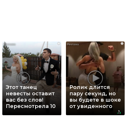
i
i
Этот танец
Ролик длится
невесты оставит
пару секунд, но
вас без слов!
вы будете в шоке
Пересмотрела 10
от увиденного
раз