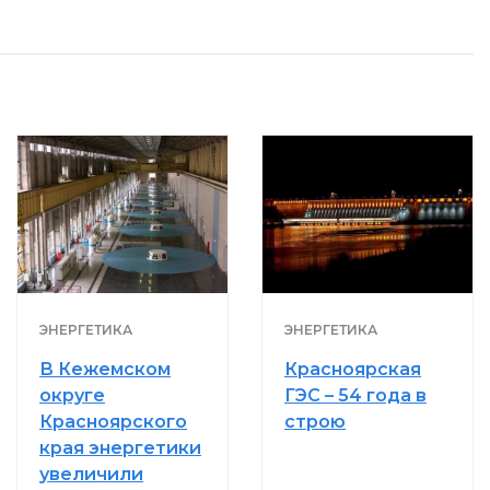
ЭНЕРГЕТИКА
ЭНЕРГЕТИКА
В Кежемском
Красноярская
округе
ГЭС – 54 года в
Красноярского
строю
края энергетики
увеличили