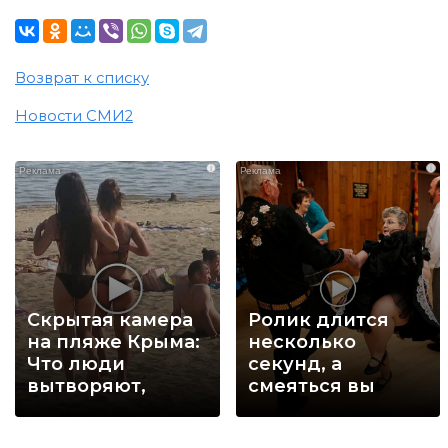
Возврат к списку
Новости СМИ2
i
i
Скрытая камера
Ролик длится
на пляже Крыма:
несколько
Что люди
секунд, а
вытворяют,
смеяться вы
когда их не
будете долго
видят...