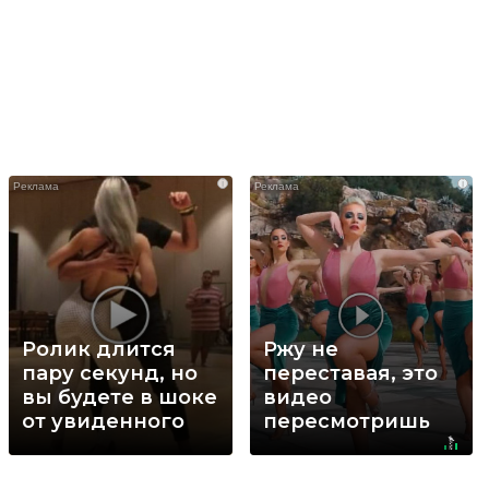
i
i
Ролик длится
Ржу не
пару секунд, но
переставая, это
вы будете в шоке
видео
от увиденного
пересмотришь
не раз