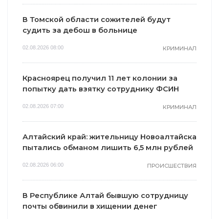
В Томской области сожителей будут
судить за дебош в больнице
02.08.2026 08:00
КРИМИНАЛ
Красноярец получил 11 лет колонии за
i
i
попытку дать взятку сотруднику ФСИН
02.08.2026 07:00
КРИМИНАЛ
Алтайский край: жительницу Новоалтайска
пытались обманом лишить 6,5 млн рублей
Королева вагона
Этот танец
отожгла! Видео
невесты оставит
02.08.2026 06:00
ПРОИСШЕСТВИЯ
не оставит
вас без слов!
равнодушным
Пересмотрела 10
В Республике Алтай бывшую сотрудницу
раз
почты обвинили в хищении денег