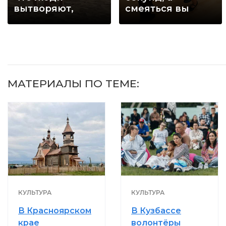
вытворяют,
смеяться вы
когда их не
будете долго
видят...
МАТЕРИАЛЫ ПО ТЕМЕ:
КУЛЬТУРА
КУЛЬТУРА
В Красноярском
В Кузбассе
крае
волонтёры