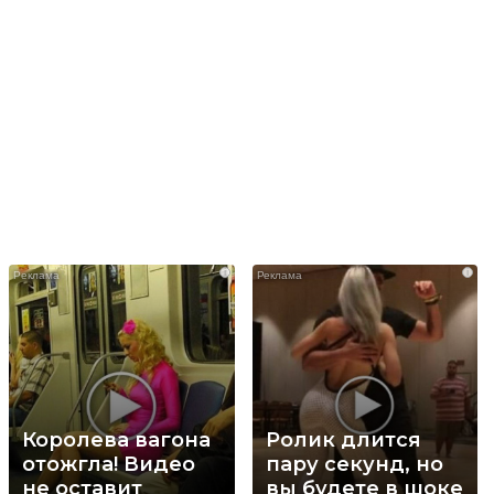
i
i
Королева вагона
Ролик длится
отожгла! Видео
пару секунд, но
не оставит
вы будете в шоке