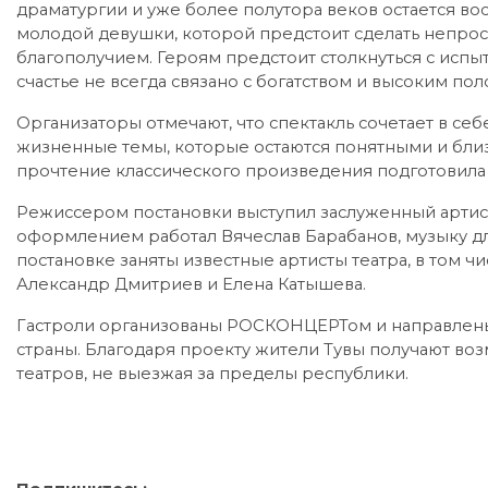
драматургии и уже более полутора веков остается во
молодой девушки, которой предстоит сделать непро
благополучием. Героям предстоит столкнуться с испыт
счастье не всегда связано с богатством и высоким по
Организаторы отмечают, что спектакль сочетает в се
жизненные темы, которые остаются понятными и бл
прочтение классического произведения подготовила
Режиссером постановки выступил заслуженный артис
оформлением работал Вячеслав Барабанов, музыку дл
постановке заняты известные артисты театра, в том ч
Александр Дмитриев и Елена Катышева.
Гастроли организованы РОСКОНЦЕРТом и направлены
страны. Благодаря проекту жители Тувы получают во
театров, не выезжая за пределы республики.