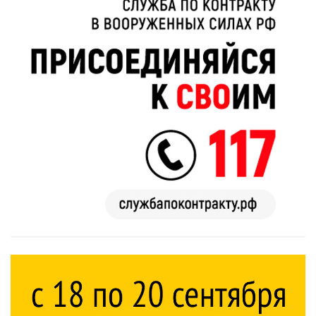
Пересмотрела 10
пересмотришь
раз
не раз