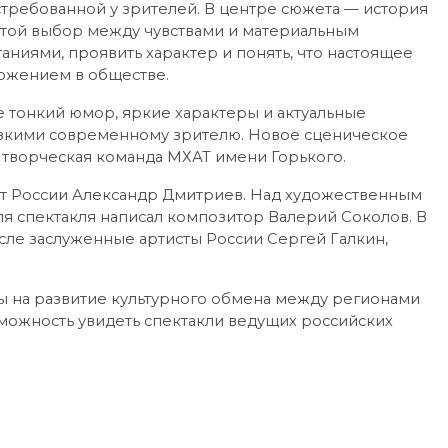
стребованной у зрителей. В центре сюжета — история
стой выбор между чувствами и материальным
аниями, проявить характер и понять, что настоящее
ложением в обществе.
бе тонкий юмор, яркие характеры и актуальные
изкими современному зрителю. Новое сценическое
 творческая команда МХАТ имени Горького.
т России Александр Дмитриев. Над художественным
я спектакля написал композитор Валерий Соколов. В
исле заслуженные артисты России Сергей Галкин,
 на развитие культурного обмена между регионами
зможность увидеть спектакли ведущих российских