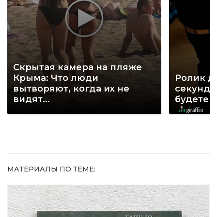
Скрытая камера на пляже
Крыма: Что люди
Ролик д
вытворяют, когда их не
секунд, 
видят...
будете 
МАТЕРИАЛЫ ПО ТЕМЕ: