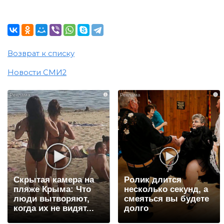
Возврат к списку
Новости СМИ2
i
i
Скрытая камера на
Ролик длится
пляже Крыма: Что
несколько секунд, а
люди вытворяют,
смеяться вы будете
когда их не видят...
долго