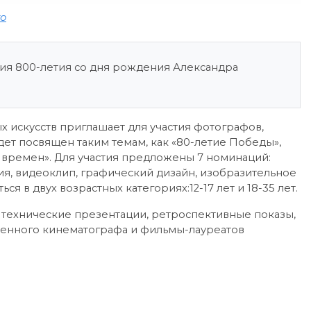
го
ания 800-летия со дня рождения Александра
 искусств приглашает для участия фотографов,
ет посвящен таким темам, как «80-летие Победы»,
х времен». Для участия предложены 7 номинаций:
ия, видеоклип, графический дизайн, изобразительное
я в двух возрастных категориях:12-17 лет и 18-35 лет.
 технические презентации, ретроспективные показы,
твенного кинематографа и фильмы-лауреатов