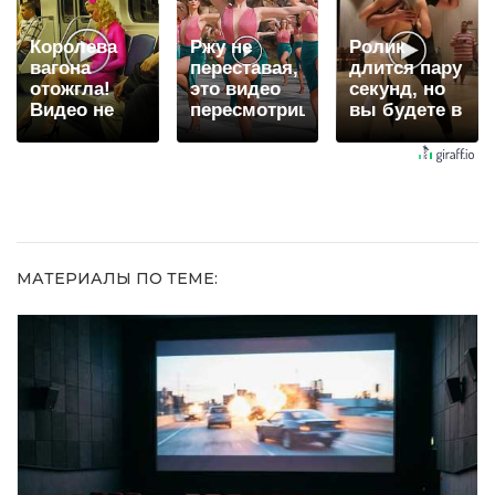
Королева
Ржу не
Ролик
вагона
переставая,
длится пару
отожгла!
это видео
секунд, но
Видео не
пересмотришь
вы будете в
оставит
не раз
шоке от
равнодушным
увиденного
МАТЕРИАЛЫ ПО ТЕМЕ: