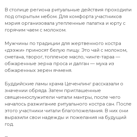
В столице региона ритуальные действия проходили
под открытым небом. Для комфорта участников
мэрия организовала утепленные палатка и юрту с
горячим чаем с молоком.
Мужчины по традиции для жертвенного костра
«дээжи» приносят белую пищу. Это чай с молоком,
сметана, творог, топленое масло, чинге-тараа —
обжаренные зерна проса и далган — мука из
обжаренных зерен ячменя.
Буддийские ламы храма Цеченлинг рассказали о
значении обряда. Затем приглашенные
священнослужители читали мантры, после чего
началось разжигание ритуального костра сан. После
этого участники читали благопожелания. В них они
выразили свои надежды и пожелания на будущий
год.