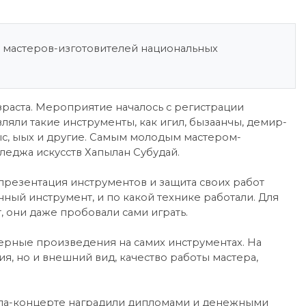
 мастеров-изготовителей национальных
зраста. Мероприятие началось с регистрации
вляли такие инструменты, как игил, бызаанчы, демир-
омыс, ыых и другие. Самым молодым мастером-
леджа искусств Хапылан Субудай.
 презентация инструментов и защита своих работ
нный инструмент, и по какой технике работали. Для
 они даже пробовали сами играть.
ерные произведения на самих инструментах. На
я, но и внешний вид, качество работы мастера,
гала-концерте наградили дипломами и денежными