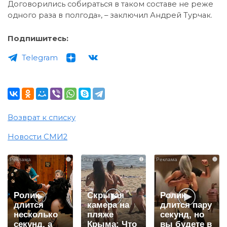
Договорились собираться в таком составе не реже
одного раза в полгода», – заключил Андрей Турчак.
Подпишитесь:
Telegram
Возврат к списку
Новости СМИ2
i
i
i
Ролик
Скрытая
Ролик
длится
камера на
длится пару
несколько
пляже
секунд, но
секунд, а
Крыма: Что
вы будете в