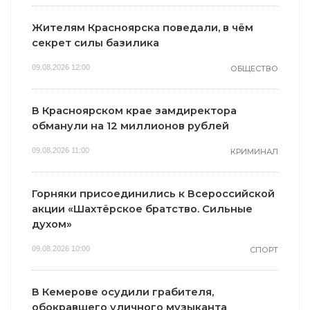
Жителям Красноярска поведали, в чём
секрет силы базилика
09.08.2026 12:00
ОБЩЕСТВО
В Красноярском крае замдиректора
обманули на 12 миллионов рублей
09.08.2026 11:00
КРИМИНАЛ
i
i
Горняки присоединились к Всероссийской
акции «Шахтёрское братство. Сильные
духом»
09.08.2026 10:00
СПОРТ
Королева вагона
отожгла! Видео
Этот трюк
В Кемерове осудили грабителя,
не оставит
уничтожает
обокравшего уличного музыканта
равнодушным
грибок за 5 дней!