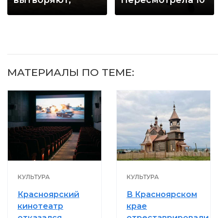
когда их не
раз
видят...
МАТЕРИАЛЫ ПО ТЕМЕ:
КУЛЬТУРА
КУЛЬТУРА
Красноярский
В Красноярском
кинотеатр
крае
отказался
отреставрировали