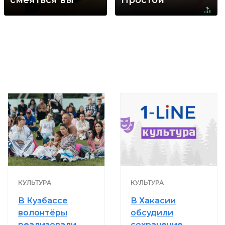
будете долго
домашний метод
КУЛЬТУРА
КУЛЬТУРА
В Кузбассе
В Хакасии
волонтёры
обсудили
реализовали
сохранение