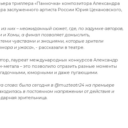
мьера триллера «Панночка» композитора Александра
ёра заслуженного артиста России Юрия Цехановского,
из них – неожиданный сюжет, где, по задумке авторов,
 и Хомы, а финал позволяет домыслить,
 теми чувствами и эмоциями, которые зрители
юмора и ужаса
», - рассказали в театре.
тор, лауреат международных конкурсов Александр
и-метала – это позволило отразить разные моменты
загадочными, юморными и даже пугающими.
 на слово: была сегодня в @muzteatr24 на премьере
находилась в постоянном напряжении от действия и
годарная зрительница.