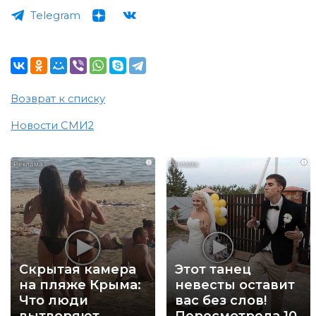
Telegram
Возврат к списку
Новости СМИ2
i
i
Скрытая камера
Этот танец
на пляже Крыма:
невесты оставит
Что люди
вас без слов!
вытворяют,
Пересмотрела 10