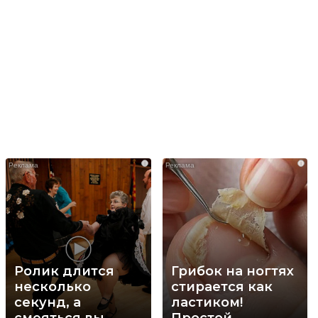
i
i
Ролик длится
Грибок на ногтях
несколько
стирается как
секунд, а
ластиком!
смеяться вы
Простой