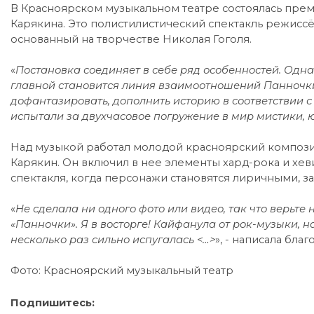
В Красноярском музыкальном театре состоялась пре
Карякина. Это полистилистический спектакль режисс
основанный на творчестве Николая Гоголя.
«
Постановка соединяет в себе ряд особенностей. Одна 
главной становится линия взаимоотношений Панночки
дофантазировать, дополнить историю в соответствии с
испытали за двухчасовое погружение в мир мистики, 
Над музыкой работал молодой красноярский компози
Карякин. Он включил в нее элементы хард-рока и хев
спектакля, когда персонажи становятся лиричными, 
«
Не сделала ни одного фото или видео, так что верьте
«Панночки». Я в восторге! Кайфанула от рок-музыки, 
несколько раз сильно испугалась <…>
», - написала бла
Фото: Красноярский музыкальный театр
Подпишитесь: