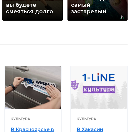
вы будете
самый
смеяться долго
застарелый
грибок: вот
хитрость
КУЛЬТУРА
КУЛЬТУРА
В Красноярске в
В Хакасии