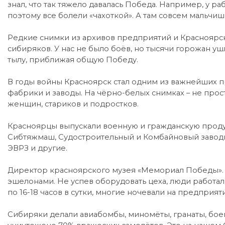
знал, что так тяжело давалась Победа. Например, у ра
поэтому все болели «чахоткой». А там совсем мальчишки
Редкие снимки из архивов предприятий и Красноярск
сибиряков. У нас не было боёв, но тысячи горожан ушл
тылу, приближая общую Победу.
В годы войны Красноярск стал одним из важнейших 
фабрики и заводы. На чёрно-белых снимках – не прос
женщин, стариков и подростков.
Красноярцы выпускали военную и гражданскую проду
Сибтяжмаш, Судостроительный и Комбайновый заводы,
ЭВРЗ и другие.
Директор красноярского музея «Мемориал Победы». 
эшелонами. Не успев оборудовать цеха, люди работал
по 16-18 часов в сутки, многие ночевали на предприят
Сибиряки делали авиабомбы, миномёты, гранаты, бое