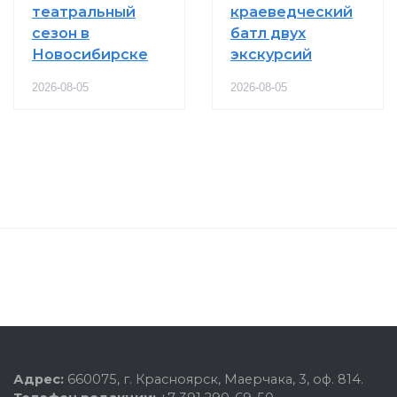
театральный
краеведческий
сезон в
батл двух
Новосибирске
экскурсий
2026-08-05
2026-08-05
Адрес:
660075, г. Красноярск, Маерчака, 3, оф. 814.