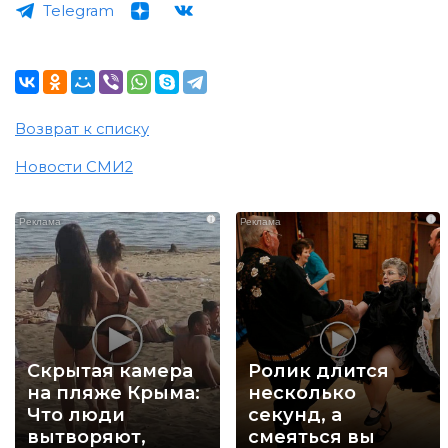
Telegram
Возврат к списку
Новости СМИ2
i
i
Скрытая камера
Ролик длится
на пляже Крыма:
несколько
Что люди
секунд, а
вытворяют,
смеяться вы