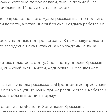
бочих, которые порох делали, пыль в легких была,
 были по 14 лет, я бы так не смог».
ого краеведческого музея рассказывают о подвиге
и воевать, а оставшиеся без сна и отдыха работали в
промышленных центров страны. К нам эвакуировали
то заводские цеха и станки, а измождённые лица
кцию, помогая фронту. Свою лепту внесли Красмаш,
 химкомбинат Енисей, Радиосвязь, Красцветмет,
Татьяна Ивлева рассказала: «Предприятия прибывали
и прямо на улице. Руки примерзали к стали. Работали
иях, чтобы выполнить норму».
головки для «Катюш». Зенитками Красмаша