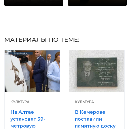
когда их не
будете долго
видят...
МАТЕРИАЛЫ ПО ТЕМЕ:
КУЛЬТУРА
КУЛЬТУРА
На Алтае
В Кемерове
установят 39-
поставили
метровую
памятную доску