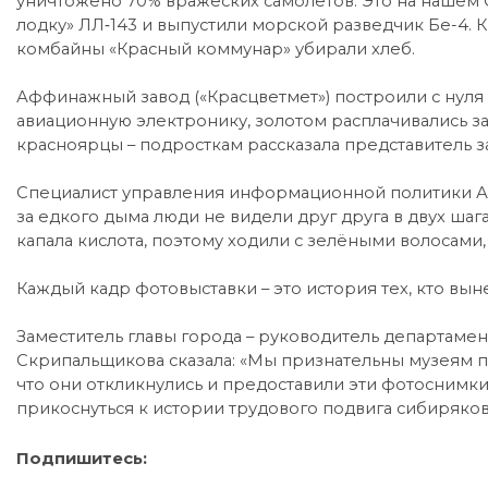
уничтожено 70% вражеских самолётов. Это на нашем
лодку» ЛЛ‑143 и выпустили морской разведчик Бе-4.
комбайны «Красный коммунар» убирали хлеб.
Аффинажный завод («Красцветмет») построили с нуля з
авиационную электронику, золотом расплачивались за
красноярцы – подросткам рассказала представитель з
Специалист управления информационной политики АО
за едкого дыма люди не видели друг друга в двух шага
капала кислота, поэтому ходили с зелёными волосами, 
Каждый кадр фотовыставки – это история тех, кто вынес
Заместитель главы города – руководитель департаме
Скрипальщикова сказала: «Мы признательны музеям 
что они откликнулись и предоставили эти фотоснимки
прикоснуться к истории трудового подвига сибиряков
Подпишитесь: