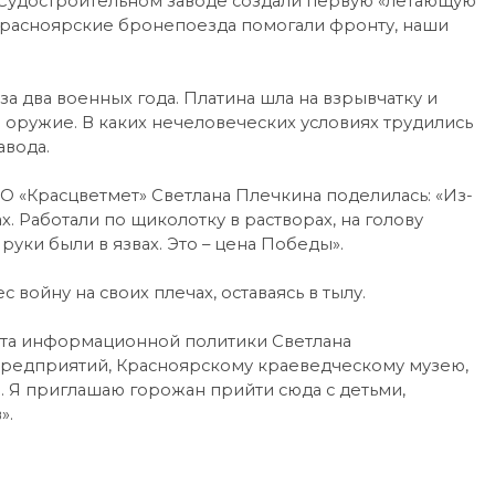
 Судостроительном заводе создали первую «летающую
 Красноярские бронепоезда помогали фронту, наши
а два военных года. Платина шла на взрывчатку и
 оружие. В каких нечеловеческих условиях трудились
авода.
 «Красцветмет» Светлана Плечкина поделилась: «Из-
х. Работали по щиколотку в растворах, на голову
руки были в язвах. Это – цена Победы».
 войну на своих плечах, оставаясь в тылу.
нта информационной политики Светлана
предприятий, Красноярскому краеведческому музею,
. Я приглашаю горожан прийти сюда с детьми,
».