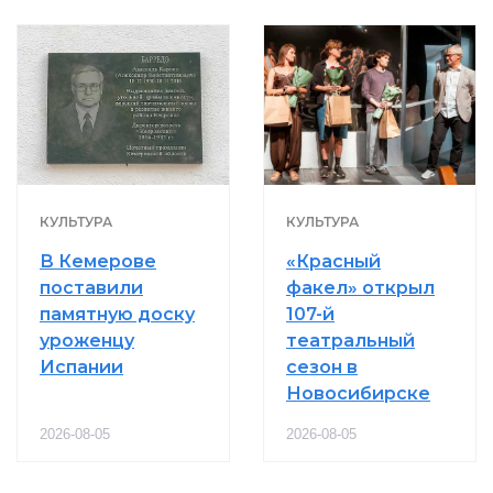
КУЛЬТУРА
КУЛЬТУРА
В Кемерове
«Красный
поставили
факел» открыл
памятную доску
107-й
уроженцу
театральный
Испании
сезон в
Новосибирске
2026-08-05
2026-08-05