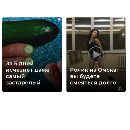
i
i
За 5 дней
исчезнет даже
Ролик из Омска:
самый
вы будете
застарелый
смеяться долго
грибок: вот
хитрость