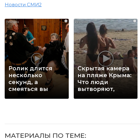
Новости СМИ2
i
i
Ролик длится
Скрытая камера
несколько
на пляже Крыма:
секунд, а
Что люди
смеяться вы
вытворяют,
будете долго
когда их не
видят...
МАТЕРИАЛЫ ПО ТЕМЕ: