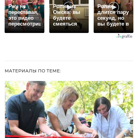
Ржу не
Ролик из
Ролик
переставая,
Омска: вы
длится пару
это видео
будете
секунд, но
пересмотришь
смеяться
вы будете в
не раз
долго
шоке от
увиденного
МАТЕРИАЛЫ ПО ТЕМЕ: