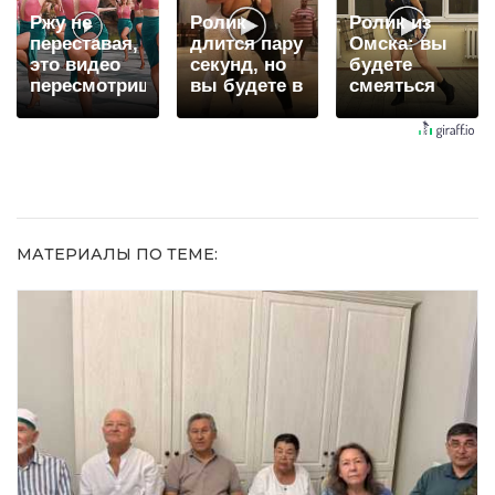
Ржу не
Ролик
Ролик из
переставая,
длится пару
Омска: вы
это видео
секунд, но
будете
пересмотришь
вы будете в
смеяться
не раз
шоке от
долго
увиденного
МАТЕРИАЛЫ ПО ТЕМЕ: