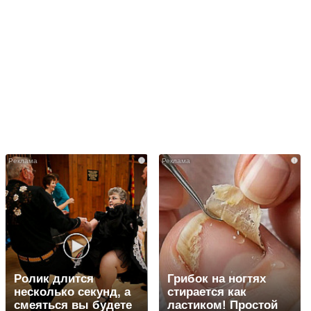
i
i
Ролик длится
Грибок на ногтях
несколько секунд, а
стирается как
смеяться вы будете
ластиком! Простой