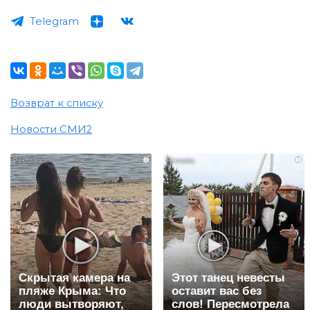
Telegram
Возврат к списку
Новости СМИ2
i
i
Скрытая камера на
Этот танец невесты
пляже Крыма: Что
оставит вас без
люди вытворяют,
слов! Пересмотрела