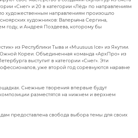
гории «Снег» и 20 в категории «Лёд» по направлениям
я по художественным направлениям произошло
асноярских художников: Валерьяна Сергина,
ем году, и Андрея Поздеева, которому бы
стик» из Республики Тыва и «Muusuus Ice» из Якутии.
 Южной Кореи. Объединенная команда «АрхПро» из
етербурга выступит в категории «Снег». Эти
офессионалов, уже второй год соревнуются наравне
ощадках. Снежные творения впервые будут
 композиции разместятся на нижнем и верхнем
андам предоставлена свобода выбора темы для своих