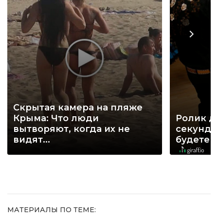
Скрытая камера на пляже
Крыма: Что люди
Ролик д
вытворяют, когда их не
секунд, 
видят...
будете 
МАТЕРИАЛЫ ПО ТЕМЕ: