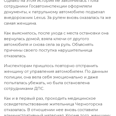
Однако на этом история не закончилась. Пока
сотрудники Госавтоинспекции оформляли
документы, к патрульному автомобилю подъехал
внедорожник Lexus. За рулем вновь оказалась та же
самая женщина.
Как выяснилось, после ухода с места остановки она
вернулась домой, взяла ключи от другого
автомобиля и снова села за руль. Объяснять
причины своего поступка нарушительница
отказалась.
Инспекторам пришлось повторно отстранить
женщину от управления автомобилем. По данным
полиции, она вела себя эмоционально и даже
попыталась убежать, но была остановлена
сотрудниками ДПС.
Как и в первый раз, проходить медицинское
освидетельствование жительница Черногорска
отказалась. В отношении нее вновь составили
административный материал. Кроме того, женщину