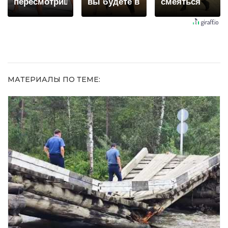
пересмотришь
вы будете в
смеяться
не раз
шоке от
долго
увиденного
МАТЕРИАЛЫ ПО ТЕМЕ: