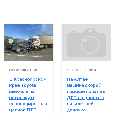
ПРОИСШЕСТВИЯ
ПРОИСШЕСТВИЯ
В Красноярском
На Алтае
крае Toyota
машина скорой
выехала на
помощи попала в
встречку и
ДТП по дороге к
спровоцировала
пятилетней
цепное ДТП
девочке