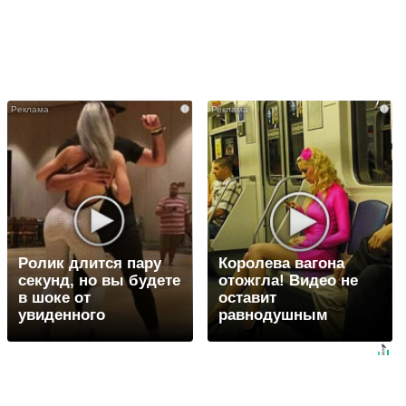
i
i
Ролик длится пару
Королева вагона
секунд, но вы будете
отожгла! Видео не
в шоке от
оставит
увиденного
равнодушным