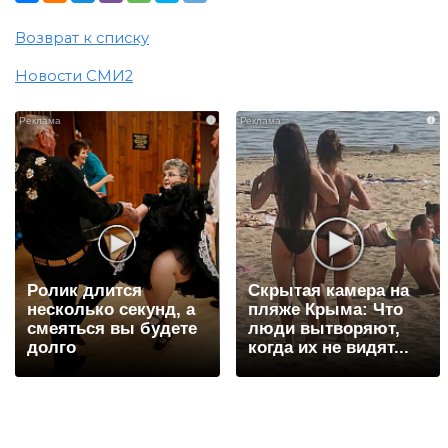
Возврат к списку
Новости СМИ2
i
i
Ролик длится
Скрытая камера на
несколько секунд, а
пляже Крыма: Что
смеяться вы будете
люди вытворяют,
долго
когда их не видят...