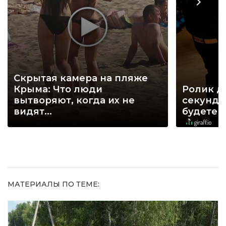
Скрытая камера на пляже
Крыма: Что люди
Ролик д
вытворяют, когда их не
секунд, 
видят...
будете 
МАТЕРИАЛЫ ПО ТЕМЕ: