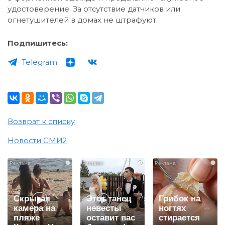
удостоверение. За отсутствие датчиков или
огнетушителей в домах не штрафуют.
Подпишитесь:
Telegram
Возврат к списку
Новости СМИ2
i
i
i
Скрытая
Этот танец
Грибок на
камера на
невесты
ногтях
пляже
оставит вас
стирается