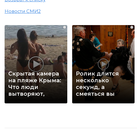
Новости СМИ2
i
i
Скрытая камера
Ролик длится
на пляже Крыма:
несколько
Что люди
секунд, а
вытворяют,
смеяться вы
когда их не
будете долго
видят...