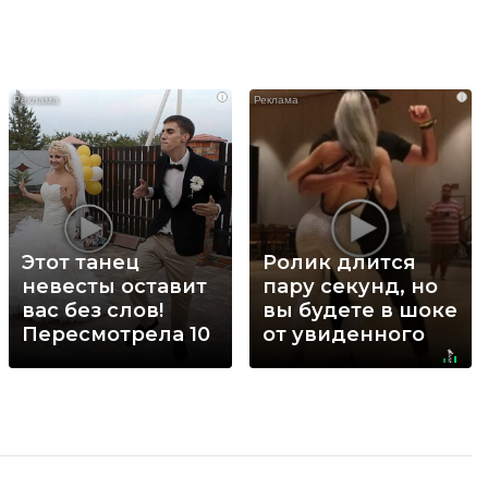
i
i
Этот танец
Ролик длится
невесты оставит
пару секунд, но
вас без слов!
вы будете в шоке
Пересмотрела 10
от увиденного
раз